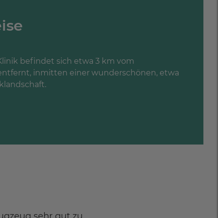
ise
inik befindet sich etwa 3 km vom
ntfernt, inmitten einer wunderschönen, etwa
landschaft.
ugzeug sehr gut zu