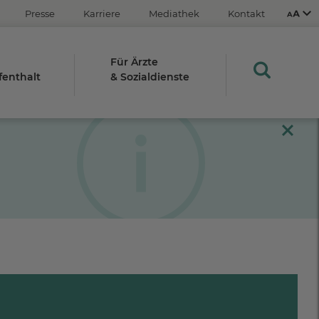
Presse
Karriere
Mediathek
Kontakt
Für Ärzte
fenthalt
& Sozialdienste
Aus
An
STRG
Plus- (+)
Minus-Taste (-)
STRG
0